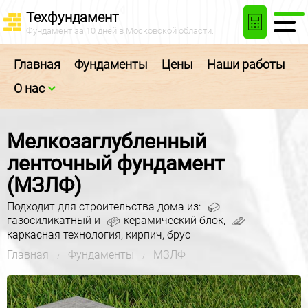
Техфундамент
Фундамент
за 10 дней в Московской области.
Главная
Фундаменты
Цены
Наши работы
О нас
Мелкозаглубленный
ленточный фундамент
(МЗЛФ)
Подходит для строительства дома из:
газосиликатный и
керамический блок,
каркасная технология, кирпич, брус
Главная
Фундаменты
МЗЛФ
/
/