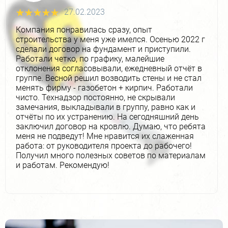
24.01.2023
Выражаем благодарность всем специалистам
компании с которыми удалось поработать! За 7
месяцев спроектировали и построили нам дом.
Пришли с незаконченным индивидуальным
проектом в сентябре 2021 года, в начале апреля
2022 года подписали акт о сдаче объекта. И это в
условиях зимы, короновируса, очередей на
газобетон и с использованием ипотечных
средств.