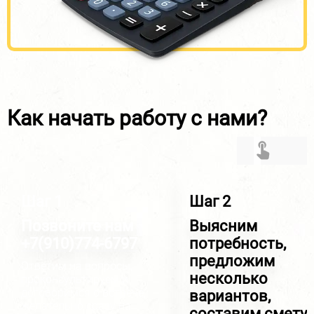
Как начать работу с нами?
Шаг 1
Шаг 2
Позвоните нам
Выясним
+7(910)774-6797
потребность,
предложим
Ответим на вопросы,
несколько
проконсультируем и
договоримся о встрече,
вариантов,
желательно сразу на
составим смету,