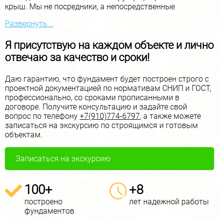
крыш. Мы не посредники, а непосредственные
исполнители!
Развернуть...
У нас есть свои профессиональные бригады с
обширным опытом работы в Москве и Московской
Я присутствую на каждом объекте и лично
области, и они готовы приступить к выполнению
отвечаю за качество и сроки!
фундаментных работ в самые короткие сроки!
Благодаря наличию специализированной техники и
Даю гарантию, что фундамент будет построен строго с
профессионального инструмента мы помогаем нашим
проектной документацией по нормативам СНИП и ГОСТ,
клиентам экономить до 20% на работах, доставке и
профессионально, со сроками прописанными в
материале.
договоре. Получите консультацию и задайте свой
вопрос по телефону
+7(910)774-6797
, а также можете
В самые сжатые сроки от 10 дней мы, бригада полного
записаться на экскурсию по строящимся и готовым
цикла, строим качественные фундаменты и дома по
объектам.
всей области под ключ, чтобы освободить Вас от
головной боли, беготни за рабочими и другими
хлопотами. Обратившись к нам, Вы гарантированно
Записаться на экскурсию
получите качественный результат.
100+
+8
построено
лет надежной работы
фундаментов