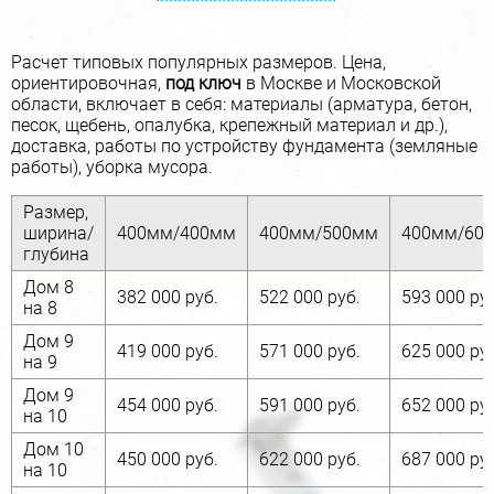
0,5-0,7 метра), а также низкая сложность изготовления
опалубки и быстрота строительства.
Расчет типовых популярных размеров. Цена,
В Москве и всей Московской области наша компания
ориентировочная,
под ключ
в Москве и Московской
предлагает быстрое и качественное строительство
области, включает в себя: материалы (арматура, бетон,
ленточного мелкозаглубленного фундамента.
песок, щебень, опалубка, крепежный материал и др.),
Возведение данного типа фундамента может быть
доставка, работы по устройству фундамента (земляные
ограничено дренажными работами и типом почвы. Если
работы), уборка мусора.
вам нужен надежный фундамент МЗЛФ для дома или
другого сооружения, обращайтесь к нам, мы выполним
Размер,
расчеты и построим его.
ширина/
400мм/400мм
400мм/500мм
400мм/60
глубина
Нужен проект на фундамент? Сделаем
бесплатно!
Дом 8
382 000 руб.
522 000 руб.
593 000 ру
на 8
При заключении договора на строительство нами - вы
Дом 9
419 000 руб.
571 000 руб.
625 000 ру
получаете проект любого фундамента для дома
на 9
бесплатно, стоимость будет включена в работу.
Дом 9
454 000 руб.
591 000 руб.
652 000 ру
на 10
Получить проект
Дом 10
450 000 руб.
622 000 руб.
687 000 ру
на 10