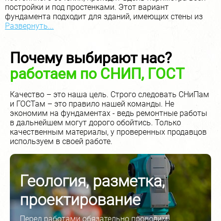
постройки и под простенками. Этот вариант
фундамента подходит для зданий, имеющих стены из
Развернуть...
кирпича, камня, бетона, а также для зданий с
массивными перекрытиями.
Почему выбирают нас?
работаем по СНИП, ГОСТ
Качество – это наша цель. Строго следовать СНиПам
и ГОСТам – это правило нашей команды. Не
экономим на фундаментах - ведь ремонтные работы
в дальнейшем могут дорого обойтись. Только
качественным материалы, у проверенных продавцов
используем в своей работе.
Проверяем качество
бетона
Мы работаем только с проверенными