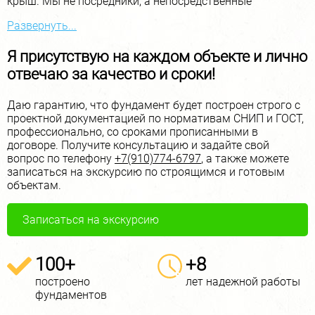
крыш. Мы не посредники, а непосредственные
исполнители!
Развернуть...
У нас есть свои профессиональные бригады с
обширным опытом работы в Москве и Московской
Я присутствую на каждом объекте и лично
области, и они готовы приступить к выполнению
отвечаю за качество и сроки!
фундаментных работ в самые короткие сроки!
Благодаря наличию специализированной техники и
Даю гарантию, что фундамент будет построен строго с
профессионального инструмента мы помогаем нашим
проектной документацией по нормативам СНИП и ГОСТ,
клиентам экономить до 20% на работах, доставке и
профессионально, со сроками прописанными в
материале.
договоре. Получите консультацию и задайте свой
вопрос по телефону
+7(910)774-6797
, а также можете
В самые сжатые сроки от 10 дней мы, бригада полного
записаться на экскурсию по строящимся и готовым
цикла, строим качественные фундаменты и дома по
объектам.
всей области под ключ, чтобы освободить Вас от
головной боли, беготни за рабочими и другими
хлопотами. Обратившись к нам, Вы гарантированно
Записаться на экскурсию
получите качественный результат.
100+
+8
построено
лет надежной работы
фундаментов