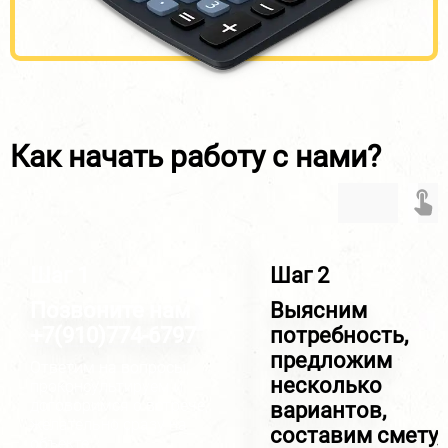
Как начать работу с нами?
Шаг 1
Шаг 2
Позвоните нам
Выясним
+7(910)774-6797
потребность,
предложим
Ответим на вопросы,
несколько
проконсультируем и
договоримся о встрече,
вариантов,
желательно сразу на
составим смету,
объекте