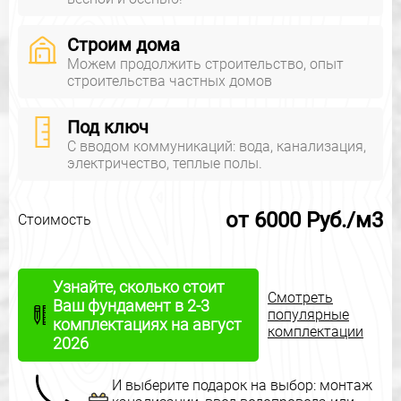
Строим дома
Можем продолжить строительство, опыт
строительства частных домов
Под ключ
С вводом коммуникаций: вода, канализация,
электричество, теплые полы.
от 6000 Руб./м3
Стоимость
Узнайте, сколько стоит
Смотреть
Ваш фундамент в 2-3
популярные
комплектациях на август
комплектации
2026
И выберите подарок на выбор: монтаж