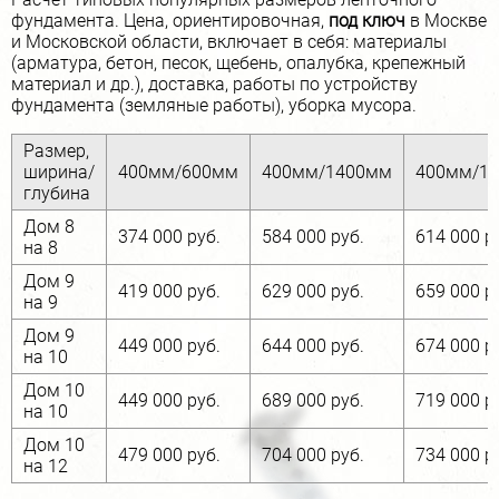
фундамента. Цена, ориентировочная,
под ключ
в Москве
и Московской области, включает в себя: материалы
(арматура, бетон, песок, щебень, опалубка, крепежный
материал и др.), доставка, работы по устройству
фундамента (земляные работы), уборка мусора.
Размер,
ширина/
400мм/600мм
400мм/1400мм
400мм/1
глубина
Дом 8
374 000 руб.
584 000 руб.
614 000 р
на 8
Дом 9
При строительстве необходимо учитывать
419 000 руб.
629 000 руб.
659 000 р
на 9
конструктивные особенности, такие как глубина
залегания, ширина ленты и схема армирования. Для
Дом 9
449 000 руб.
644 000 руб.
674 000 р
расчета этих параметров используются данные,
на 10
полученные в результате геологических исследований
Дом 10
грунтов. Строительство монолитного ленточного
449 000 руб.
689 000 руб.
719 000 р
на 10
фундамента под ключ в Москве и Московской области
обычно занимает от 2 до 4 недель.
Дом 10
479 000 руб.
704 000 руб.
734 000 р
на 12
Для определения точной стоимости необходимо
обратиться к конструкторской документации, в которой