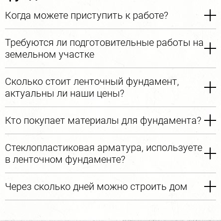
Когда можете приступить к работе?
Нужен проект на фундамент? Сделаем
бесплатно!
Требуются ли подготовительные работы на
При заключении договора на строительство нами - вы
земельном участке
получаете проект любого фундамента для дома
бесплатно, стоимость будет включена в работу.
Сколько стоит ленточный фундамент,
Получить проект
актуальны ли наши цены?
Кто покупает материалы для фундамента?
Стеклопластиковая арматура, используете
в ленточном фундаменте?
Через сколько дней можно строить дом