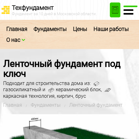
Техфундамент
Фундамент
за 10 дней в Московской области.
Главная
Фундаменты
Цены
Наши работы
О нас
Ленточный фундамент под
ключ
Подходит для строительства дома из:
газосиликатный и
керамический блок,
каркасная технология, кирпич, брус
Главная
Фундаменты
Ленточный фундамент
/
/