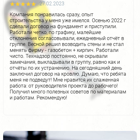
27.02.2023
Компания понравилась сразу, опыт
строительства у меня уже имелся. Осенью 2022 г
сделали договор на фундамент и приступили.
Работали четко, по графику, малейшие
отклонения согласовывали, ежедневный отчёт в
группе. Весной решил возводить стены и не стал
менять фирму - газобетон + кирпич. Работали
чисто. Технадзор постоянно, не скрывали
замечания, выкладывали в группу, равно как и
отчёты по их устранению. На сегодняшний день
заключил договор на кровлю. Думаю, что ребята
меня не подведут! Мне нравится их слаженная
работа: от руководителя проекта до рабочего!
Получил много полезных советов по материалам
и работам. Рекомендую!